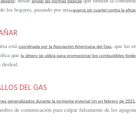
: desde
que limitan la contami
e deseos
anular las normas básicas
a de los hogares, pasando por una
«guerra sin cuartel contra la efici
GAÑAR
tria está
, que las e
coordinada por la Asociación Americana del Gas
nifica que
tu dinero
se utiliza para promocionar los combustibles fósile
 desleal.
ALLOS DEL GAS
es generalizados durante la tormenta invernal Uri en febrero de 2021
medios de comunicación para culpar falsamente de los apagone